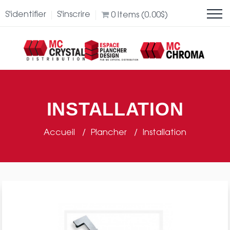
S'identifier
S'inscrire
0
Items (
0.00
$
)
INSTALLATION
Accueil
Plancher
Installation