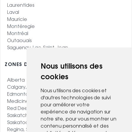
Laurentides
Laval
Mauricie
Montéregie
Montréal
Outaouais
Saguenay-Lac-Saint-Jean
ZONES DESSERVIES - OUEST CANADIEN
Nous utilisons des
cookies
Alberta
Calgary, AB
Nous utilisons des cookies et
Edmonton, AB
d'autres technologies de suivi
Medicine Hat, AB
pour améliorer votre
Red Deer, AB
expérience de navigation sur
Saskatchewan
notre site, pour vous montrer un
Saskatoon, SK
contenu personnalisé et des
Regina, SK