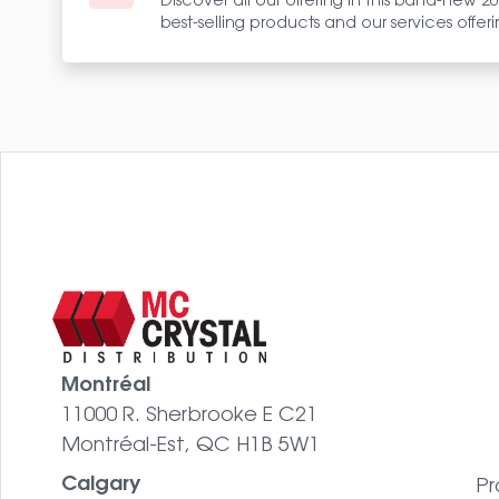
Discover all our offering in this band-new 2
best-selling products and our services offeri
Montréal
11000 R. Sherbrooke E C21
Montréal-Est, QC H1B 5W1
Calgary
Pr