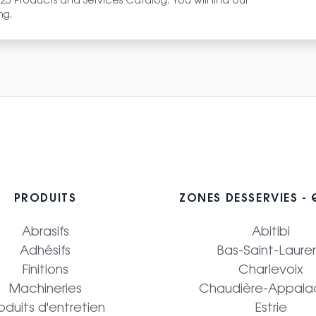
025 Products and Services Catalog. You will find our
ng.
PRODUITS
ZONES DESSERVIES -
Abrasifs
Abitibi
Adhésifs
Bas-Saint-Laure
Finitions
Charlevoix
Machineries
Chaudière-Appala
oduits d'entretien
Estrie