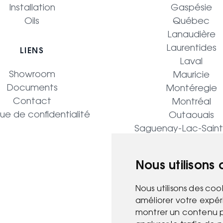
Installation
Gaspésie
Oils
Québec
Lanaudière
Laurentides
LIENS
Laval
Showroom
Mauricie
Documents
Montéregie
Contact
Montréal
que de confidentialité
Outaouais
Saguenay-Lac-Sain
Nous utilisons
Nous utilisons des coo
améliorer votre expér
montrer un contenu pe