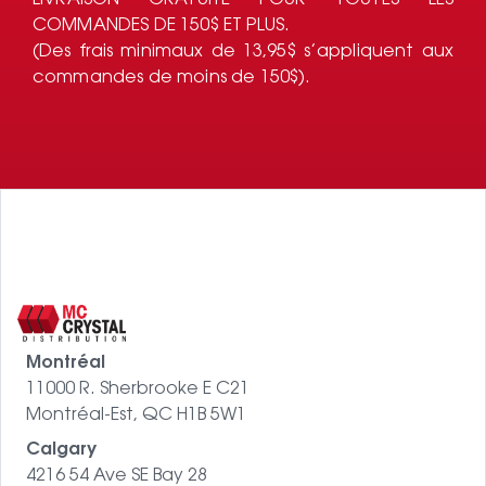
LIVRAISON GRATUITE POUR TOUTES LES
COMMANDES DE 150$ ET PLUS.
(Des frais minimaux de 13,95$ s’appliquent aux
commandes de moins de 150$).
Montréal
11000 R. Sherbrooke E C21
Montréal-Est, QC H1B 5W1
Calgary
4216 54 Ave SE Bay 28