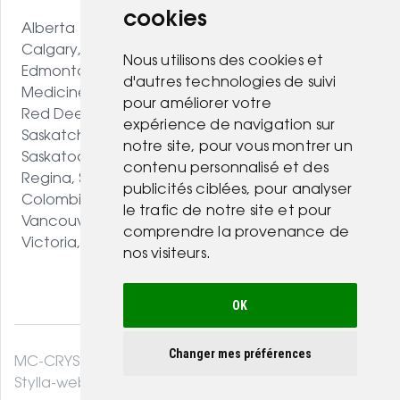
cookies
Alberta
Calgary, AB
Nous utilisons des cookies et
Edmonton, AB
d'autres technologies de suivi
Medicine Hat, AB
pour améliorer votre
Red Deer, AB
expérience de navigation sur
Saskatchewan
notre site, pour vous montrer un
Saskatoon, SK
contenu personnalisé et des
Regina, SK
publicités ciblées, pour analyser
Colombie-Britannique
le trafic de notre site et pour
Vancouver, BC
comprendre la provenance de
Victoria, BC
nos visiteurs.
OK
Changer mes préférences
MC-CRYSTAL© 2026. Tous droits réservés .
Stylla-web.com