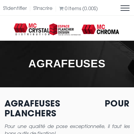
S'identifier
S'inscrire
0
Items (
0.00
$
)
AGRAFEUSES
AGRAFEUSES POUR
PLANCHERS
Pour une qualité de pose exceptionnelle, il faut les