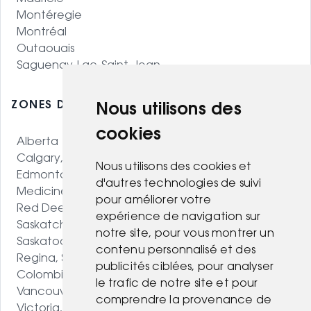
Montéregie
Montréal
Outaouais
Saguenay-Lac-Saint-Jean
ZONES DESSERVIES - OUEST CANADIEN
Nous utilisons des
cookies
Alberta
Calgary, AB
Nous utilisons des cookies et
Edmonton, AB
d'autres technologies de suivi
Medicine Hat, AB
pour améliorer votre
Red Deer, AB
expérience de navigation sur
Saskatchewan
notre site, pour vous montrer un
Saskatoon, SK
contenu personnalisé et des
Regina, SK
publicités ciblées, pour analyser
Colombie-Britannique
le trafic de notre site et pour
Vancouver, BC
comprendre la provenance de
Victoria, BC