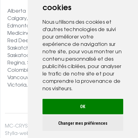
cookies
Alberta
Calgary, AB
Nous utilisons des cookies et
Edmonton, AB
d'autres technologies de suivi
Medicine Hat, AB
pour améliorer votre
Red Deer, AB
expérience de navigation sur
Saskatchewan
notre site, pour vous montrer un
Saskatoon, SK
contenu personnalisé et des
Regina, SK
publicités ciblées, pour analyser
Colombie-Britannique
le trafic de notre site et pour
Vancouver, BC
comprendre la provenance de
Victoria, BC
nos visiteurs.
OK
Changer mes préférences
MC-CRYSTAL© 2026. Tous droits réservés .
Stylla-web.com