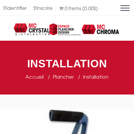
S'identifier
S'inscrire
0
Items (
0.00
$
)
INSTALLATION
Accueil
Plancher
Installation