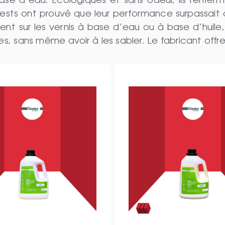
se d’eau. Écologiques et sans odeur, ils renfer
s tests ont prouvé que leur performance surpassait 
ment sur les vernis à base d’eau ou à base d’hui
ures, sans même avoir à les sabler. Le fabricant of