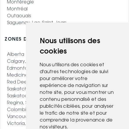
Montéregie
Montréal
Outaouais
Saguenay-Lac-Saint-Jean
ZONES DESSERVIES - OUEST CANADIEN
Nous utilisons des
cookies
Alberta
Calgary, AB
Nous utilisons des cookies et
Edmonton, AB
d'autres technologies de suivi
Medicine Hat, AB
pour améliorer votre
Red Deer, AB
expérience de navigation sur
Saskatchewan
notre site, pour vous montrer un
Saskatoon, SK
contenu personnalisé et des
Regina, SK
publicités ciblées, pour analyser
Colombie-Britannique
le trafic de notre site et pour
Vancouver, BC
comprendre la provenance de
Victoria, BC
nos visiteurs.