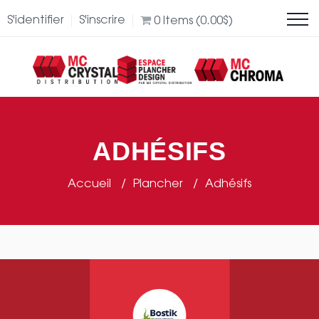
S'identifier
S'inscrire
0
Items (
0.00
$
)
ADHÉSIFS
Accueil
Plancher
Adhésifs