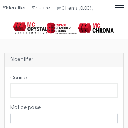
S'identifier
S'inscrire
0
Items (
0.00
$
)
S'identifier
Courriel
Mot de passe