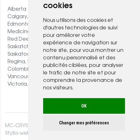
cookies
Alberta
Calgary, AB
Nous utilisons des cookies et
Edmonton, AB
d'autres technologies de suivi
Medicine Hat, AB
pour améliorer votre
Red Deer, AB
expérience de navigation sur
Saskatchewan
notre site, pour vous montrer un
Saskatoon, SK
contenu personnalisé et des
Regina, SK
publicités ciblées, pour analyser
Colombie-Britannique
le trafic de notre site et pour
Vancouver, BC
comprendre la provenance de
Victoria, BC
nos visiteurs.
OK
Changer mes préférences
MC-CRYSTAL© 2026. Tous droits réservés .
Stylla-web.com