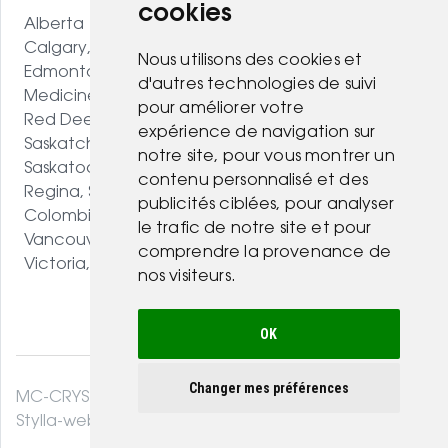
cookies
Alberta
Calgary, AB
Nous utilisons des cookies et
Edmonton, AB
d'autres technologies de suivi
Medicine Hat, AB
pour améliorer votre
Red Deer, AB
expérience de navigation sur
Saskatchewan
notre site, pour vous montrer un
Saskatoon, SK
contenu personnalisé et des
Regina, SK
publicités ciblées, pour analyser
Colombie-Britannique
le trafic de notre site et pour
Vancouver, BC
comprendre la provenance de
Victoria, BC
nos visiteurs.
OK
Changer mes préférences
MC-CRYSTAL© 2026. Tous droits réservés .
Stylla-web.com