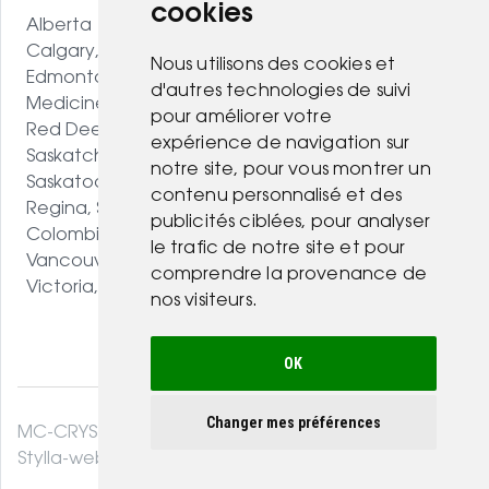
cookies
Alberta
Calgary, AB
Nous utilisons des cookies et
Edmonton, AB
d'autres technologies de suivi
Medicine Hat, AB
pour améliorer votre
Red Deer, AB
expérience de navigation sur
Saskatchewan
notre site, pour vous montrer un
Saskatoon, SK
contenu personnalisé et des
Regina, SK
publicités ciblées, pour analyser
Colombie-Britannique
le trafic de notre site et pour
Vancouver, BC
comprendre la provenance de
Victoria, BC
nos visiteurs.
OK
Changer mes préférences
MC-CRYSTAL© 2026. Tous droits réservés .
Stylla-web.com