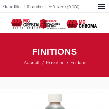
S'identifier
S'inscrire
0
Items (
0.00
$
)
FINITIONS
Accueil
Plancher
Finitions