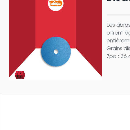
Les abras
offrent é
entièrem
Grains di
7po : 36,