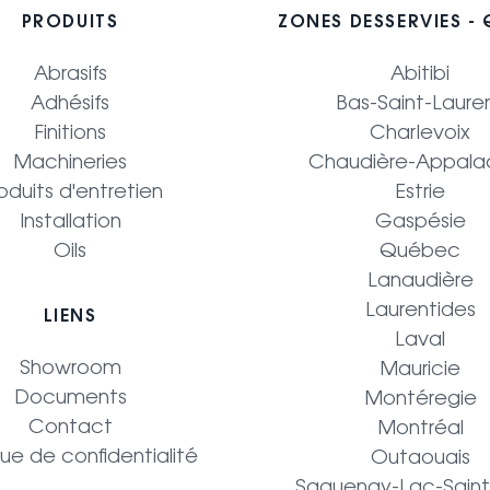
PRODUITS
ZONES DESSERVIES -
Abrasifs
Abitibi
Adhésifs
Bas-Saint-Laure
Finitions
Charlevoix
Machineries
Chaudière-Appala
oduits d'entretien
Estrie
Installation
Gaspésie
Oils
Québec
Lanaudière
Laurentides
LIENS
Laval
Showroom
Mauricie
Documents
Montéregie
Contact
Montréal
que de confidentialité
Outaouais
Saguenay-Lac-Sain