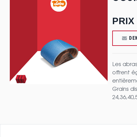
PRIX
DEM
Les abras
offrent é
entièrem
Grains di
24,36,40,