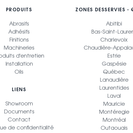
PRODUITS
ZONES DESSERVIES -
Abrasifs
Abitibi
Adhésifs
Bas-Saint-Laure
Finitions
Charlevoix
Machineries
Chaudière-Appala
oduits d'entretien
Estrie
Installation
Gaspésie
Oils
Québec
Lanaudière
Laurentides
LIENS
Laval
Showroom
Mauricie
Documents
Montéregie
Contact
Montréal
que de confidentialité
Outaouais