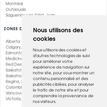
Montréal
Outaouais
Saguenay-Lac-Saint-Jean
ZONES DESSERVIES - OUEST CANADIEN
Nous utilisons des
cookies
Alberta
Calgary, AB
Nous utilisons des cookies et
Edmonton, AB
d'autres technologies de suivi
Medicine Hat, AB
pour améliorer votre
Red Deer, AB
expérience de navigation sur
Saskatchewan
notre site, pour vous montrer un
Saskatoon, SK
contenu personnalisé et des
Regina, SK
publicités ciblées, pour analyser
Colombie-Britannique
le trafic de notre site et pour
Vancouver, BC
comprendre la provenance de
Victoria, BC
nos visiteurs.