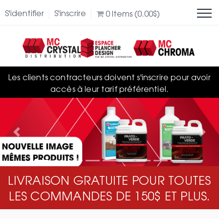
S'identifier
S'inscrire
0
Items (
0.00
$
)
Les clients contracteurs doivent s'inscrire pour avoir
accès à leur tarif préférentiel.
Previous
Nex
LIVRAISON GRATUITE POUR TOUTES
LES COMMANDES DE 150$ ET PLUS.